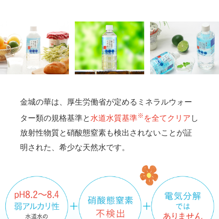
金城の華は、厚生労働省が定めるミネラルウォー
※
ター類の規格基準と
水道水質基準
を全てクリア
し
放射性物質と硝酸態窒素も検出されないことが証
明された、
希少な天然水です。