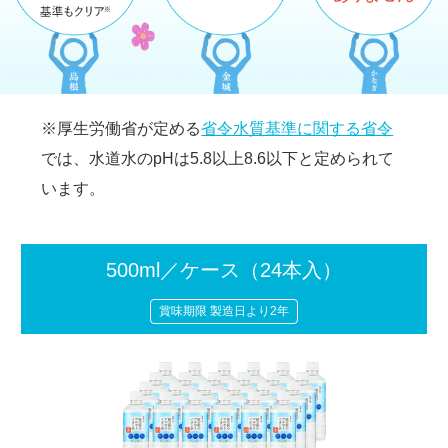
※厚生労働省が定める
省令水質基準に関する省令
では、
水道水のpHは5.8以上8.6以下と定められて
います。
500ml／ケース
（24本入）
賞味期限 製造日より2年