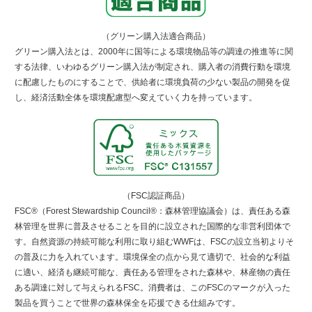
（グリーン購入法適合商品）
グリーン購入法とは、2000年に国等による環境物品等の調達の推進等に関
する法律、いわゆるグリーン購入法が制定され、購入者の消費行動を環境
に配慮したものにすることで、供給者に環境負荷の少ない製品の開発を促
し、経済活動全体を環境配慮型へ変えていく力を持っています。
（FSC認証商品）
FSC®（Forest Stewardship Council®：森林管理協議会）は、責任ある森
林管理を世界に普及させることを目的に設立された国際的な非営利団体で
す。自然資源の持続可能な利用に取り組むWWFは、FSCの設立当初よりそ
の普及に力を入れています。環境保全の点から見て適切で、社会的な利益
に適い、経済も継続可能な、責任ある管理をされた森林や、林産物の責任
ある調達に対して与えられるFSC。消費者は、このFSCのマークが入った
製品を買うことで世界の森林保全を応援できる仕組みです。