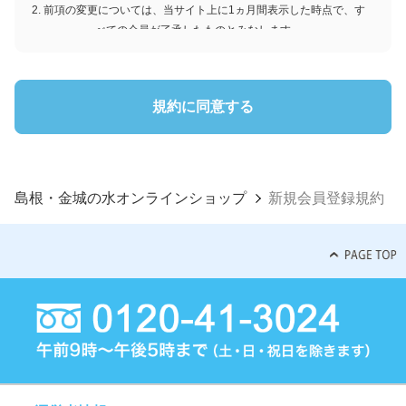
2. 前項の変更については、当サイト上に1ヵ月間表示した時点で、す
べての会員が了承したものとみなします。
会員のみなさまへの通知
1. 本規約の変更のケース以外に当社が必要と判断した場合、当社は、
規約に同意する
会員に対し随時必要な事項を通知します。
2. 前項の通知は、当サイト上に表示した時点ですべての会員に通知し
たものとみなします。
会員登録について
島根・金城の水オンラインショップ
新規会員登録規約
当サイトにおいてのご購入には会員登録が必要になります。
なお会員登録は無料です。
※ログインには、会員登録時に入力したメールアドレスおよびパスワ
ードが必要になります。
会員のみなさまから提供された個人情報
当サイトを利用するにあたって、会員の住所、電話番号、購入履歴な
どの大切な個人情報がネットサーバー上に登録されますが、当社はそ
の個人情報を適切かつ確実に管理するものとし、法令などにより開示